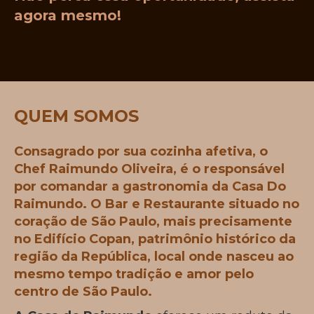
agora mesmo!
QUEM SOMOS
Consagrado por sua cozinha afetiva, o
Chef Raimundo Oliveira, é o responsável
por comandar a gastronomia da Casa Do
Raimundo. O Bar e Restaurante situado no
coração de São Paulo, mais precisamente
no Edifício Copan, patrimônio histórico da
região da República, local onde nasceu ao
mesmo tempo tradição e amor pelo
centro de São Paulo.